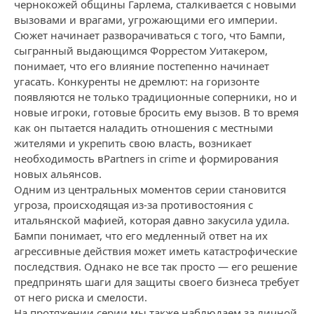
чернокожей общины Гарлема, сталкивается с новыми
вызовами и врагами, угрожающими его империи.
Сюжет начинает разворачиваться с того, что Бампи,
сыгранный выдающимся Форрестом Уитакером,
понимает, что его влияние постепенно начинает
угасать. Конкуренты не дремлют: на горизонте
появляются не только традиционные соперники, но и
новые игроки, готовые бросить ему вызов. В то время
как он пытается наладить отношения с местными
жителями и укрепить свою власть, возникает
необходимость вPartners in crime и формирования
новых альянсов.
Одним из центральных моментов серии становится
угроза, происходящая из-за противостояния с
итальянской мафией, которая давно закусила удила.
Бампи понимает, что его медленный ответ на их
агрессивные действия может иметь катастрофические
последствия. Однако не все так просто — его решение
предпринять шаги для защиты своего бизнеса требует
от него риска и смелости.
На протяжении серии мы также наблюдаем за личной